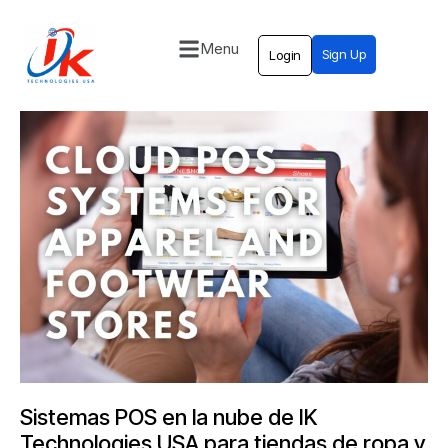
Menu
Sign Up
Login
Home
Solutions
Blog
Contact
Sistemas POS en la nube de IK
Technologies USA para tiendas de ropa y