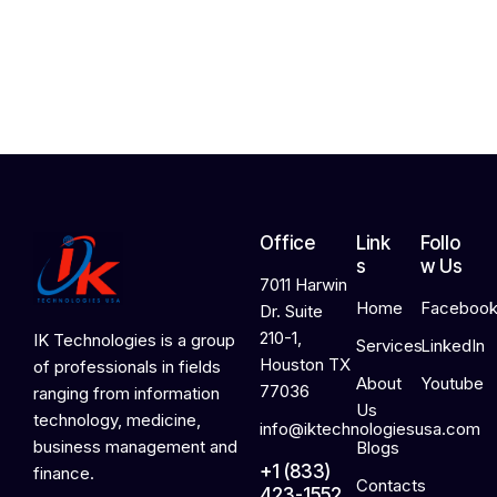
,
2
0
2
6
Office
Link
Follo
s
w Us
7011 Harwin
Home
Faceboo
Dr. Suite
210-1,
IK Technologies is a group
Services
LinkedIn
Houston TX
of professionals in fields
About
Youtube
77036
ranging from information
Us
technology, medicine,
info@iktechnologiesusa.com
business management and
Blogs
+1 (833)
finance.
Contacts
423-1552