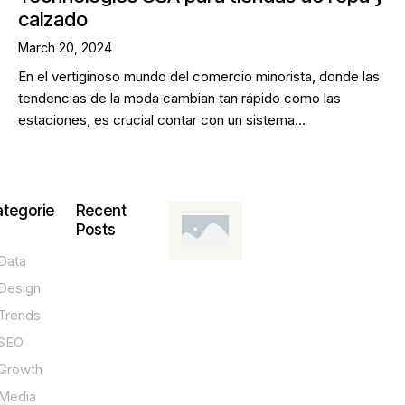
calzado
March 20, 2024
En el vertiginoso mundo del comercio minorista, donde las
tendencias de la moda cambian tan rápido como las
estaciones, es crucial contar con un sistema…
tegorie
Recent
Posts
Data
DESIGN,
INNOVATION,
Design
TECHNOLOGY,
TIPS
Trends
T
SEO
o
Growth
p
Media
P